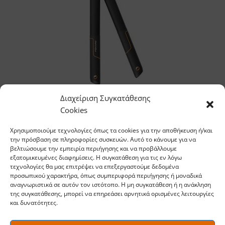
Διαχείριση Συγκατάθεσης
Κλαδευτήρι ByPass L28 Single Step S
Cookies
Χρησιμοποιούμε τεχνολογίες όπως τα cookies για την αποθήκευση ή/και
την πρόσβαση σε πληροφορίες συσκευών. Αυτό το κάνουμε για να
Ποια είναι η συνηθισμένη
βελτιώσουμε την εμπειρία περιήγησης και να προβάλλουμε
εξατομικευμένες διαφημίσεις. Η συγκατάθεση για τις εν λόγω
συχνότητα που πρέπει να
τεχνολογίες θα μας επιτρέψει να επεξεργαστούμε δεδομένα
προσωπικού χαρακτήρα, όπως συμπεριφορά περιήγησης ή μοναδικά
γίνεται το κλάδεμα της
αναγνωριστικά σε αυτόν τον ιστότοπο. Η μη συγκατάθεση ή η ανάκληση
της συγκατάθεσης, μπορεί να επηρεάσει αρνητικά ορισμένες λειτουργίες
και δυνατότητες.
ελιάς;