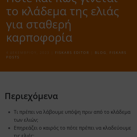
το κλάδεμα της ελιάς
για σταθερή
καρποφορία
4 ΔΕΚΕΜΒΡΊΟΥ, 2023
|
FISKARS EDITOR
|
BLOG
,
FISKARS
POSTS
Περιεχόμενα
Τι πρέπει να λάβουμε υπόψη πριν από το κλάδεμα
των ελιών;
Επηρεάζει ο καιρός το πότε πρέπει να κλαδεύουμε
τις ελιές;