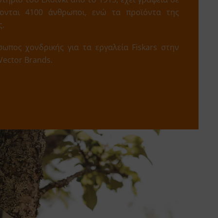
ονται 4100 άνθρωποι, ενώ τα προϊόντα της
ς.
σωπος χονδρικής για τα εργαλεία Fiskars στην
 Vector Brands.