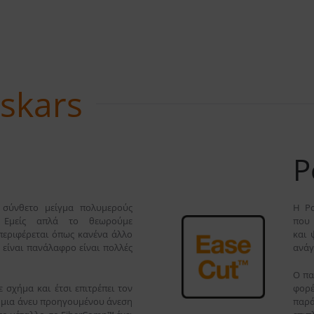
iskars
P
 σύνθετο μείγμα πολυμερούς
Η Po
. Εμείς απλά το θεωρούμε
που 
περιφέρεται όπως κανένα άλλο
και 
 είναι πανάλαφρο είναι πολλές
ανάγ
Ο πα
 σχήμα και έτσι επιτρέπει τον
φορ
 μια άνευ προηγουμένου άνεση
παρά