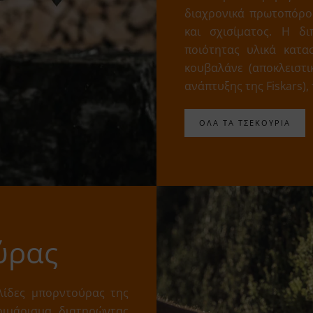
διαχρονικά πρωτοπόρος
και σχισίματος. Η δ
ποιότητας υλικά κατα
κουβαλάνε (αποκλειστι
ανάπτυξης της Fiskars),
ΟΛΑ ΤΑ ΤΣΕΚΟΥΡΙΑ
ύρας
λίδες μπορντούρας της
τριμάρισμα, διατηρώντας