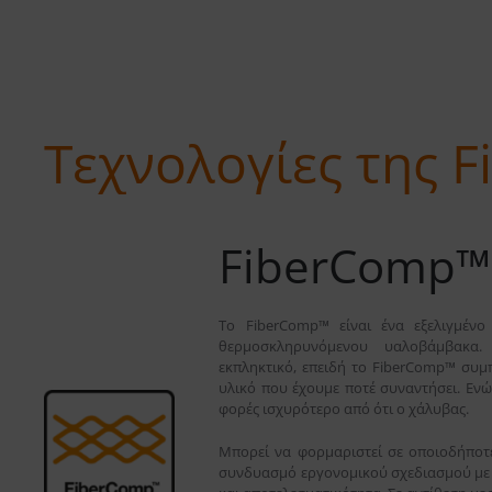
Τεχνολογίες της F
FiberComp™
Το FiberComp™ είναι ένα εξελιγμένο
θερμοσκληρυνόμενου υαλοβάμβακα
εκπληκτικό, επειδή το FiberComp™ συμ
υλικό που έχουμε ποτέ συναντήσει. Ενώ
φορές ισχυρότερο από ότι ο χάλυβας.
Μπορεί να φορμαριστεί σε οποιοδήποτε
συνδυασμό εργονομικού σχεδιασμού με