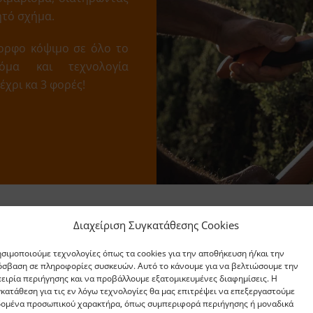
ητό σχήμα.
ορφο κόψιμο σε όλο το
όμα και τεχνολογία
χρι κα 3 φορές!
Διαχείριση Συγκατάθεσης Cookies
σιμοποιούμε τεχνολογίες όπως τα cookies για την αποθήκευση ή/και την
σβαση σε πληροφορίες συσκευών. Αυτό το κάνουμε για να βελτιώσουμε την
ειρία περιήγησης και να προβάλλουμε εξατομικευμένες διαφημίσεις. Η
κατάθεση για τις εν λόγω τεχνολογίες θα μας επιτρέψει να επεξεργαστούμε
δομένα προσωπικού χαρακτήρα, όπως συμπεριφορά περιήγησης ή μοναδικά