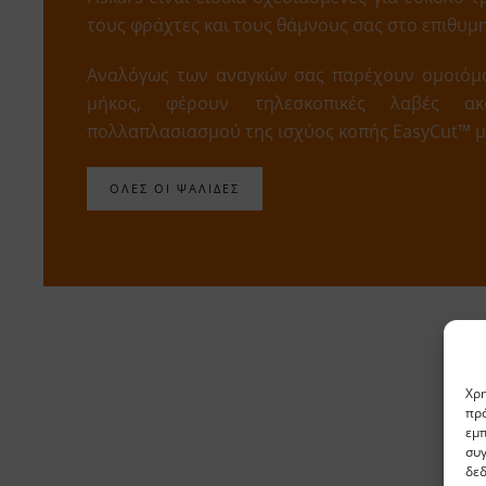
τους φράχτες και τους θάμνους σας στο επιθυμ
Αναλόγως των αναγκών σας παρέχουν ομοιόμ
μήκος, φέρουν τηλεσκοπικές λαβές ακ
πολλαπλασιασμού της ισχύος κοπής EasyCut™ μέ
ΟΛΕΣ ΟΙ ΨΑΛΙΔΕΣ
Χρη
πρό
εμπ
συγ
δε