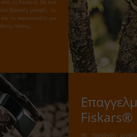
 από τη δουλειά. Με ένα
δύο βασικές μορφές, το
και το ακμονοειδές για
θετης πίεσης.
Επαγγελμ
Fiskars®
Με παράδοση μεγαλύτ