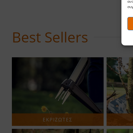
ανα
συγ
Best Sellers
ΕΚΡΙΖΩΤΕΣ