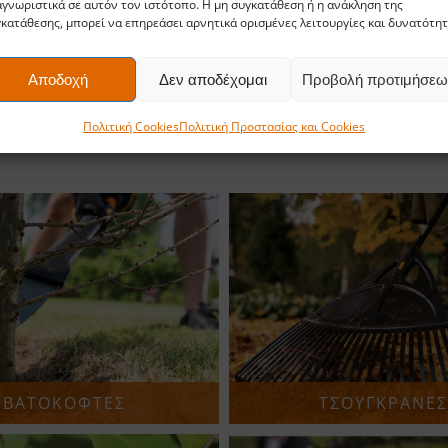
γνωριστικά σε αυτόν τον ιστότοπο. Η μη συγκατάθεση ή η ανάκληση της
κατάθεσης, μπορεί να επηρεάσει αρνητικά ορισμένες λειτουργίες και δυνατότητ
Αποδοχή
Δεν αποδέχομαι
Προβολή προτιμήσεω
Πολιτική Cookies
Πολιτική Προστασίας και Cookies
ΒΑΤΟΚΟΦΤΕΣ
ΤΣΟΥΓΚΡΑΝΕΣ