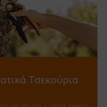
ατικά Τσεκούρια
ερη των 300 ετών, η Fiskars® παραμένει