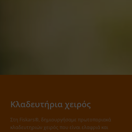
Κλαδευτήρια χειρός
Στη Fiskars®, δημιουργήσαμε πρωτοποριακά
κλαδευτηριών χειρός που είναι ελαφριά και