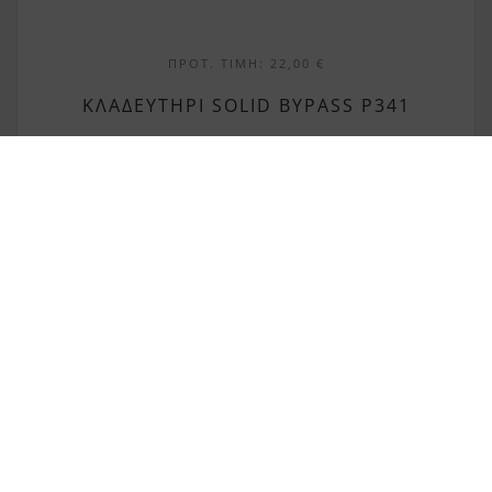
ΠΡΟΤ. ΤΙΜΉ:
22,00
€
ΚΛΑΔΕΥΤΉΡΙ SOLID BYPASS P341