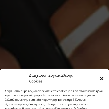
Διαχείριση Συγκατάθεσης
Cookies
Χρησιμοποιούμε τεχνολογίες όπως τα cookies για την αποθήκευση ή/και
την πρόσβαση σε πληροφορίες συσκευών. Αυτό το κάνουμε για να
βελτιώσουμε την εμπειρία περιήγησης και να προβάλλουμε
εξατομικευμένες διαφημίσεις. Η συγκατάθεση για τις εν λόγω
τεχνολογίες θα μας επιτρέψει να επεξεργαστούμε δεδομένα