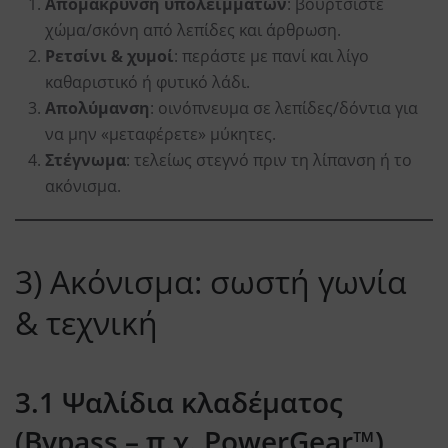
Απομάκρυνση υπολειμμάτων
: βουρτσίστε
χώμα/σκόνη από λεπίδες και άρθρωση.
Ρετσίνι & χυμοί
: περάστε με πανί και λίγο
καθαριστικό ή φυτικό λάδι.
Απολύμανση
: οινόπνευμα σε λεπίδες/δόντια για
να μην «μεταφέρετε» μύκητες.
Στέγνωμα
: τελείως στεγνό πριν τη λίπανση ή το
ακόνισμα.
3) Ακόνισμα: σωστή γωνία
& τεχνική
3.1 Ψαλίδια κλαδέματος
(Bypass – π.χ. PowerGear™)