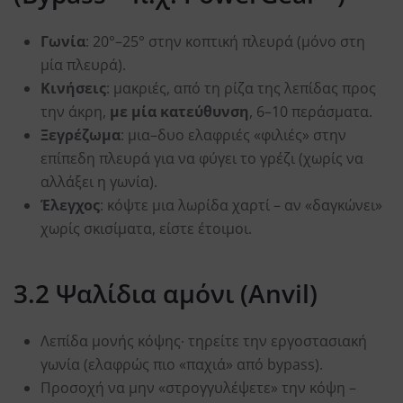
Γωνία
: 20°–25° στην κοπτική πλευρά (μόνο στη
μία πλευρά).
Κινήσεις
: μακριές, από τη ρίζα της λεπίδας προς
την άκρη,
με μία κατεύθυνση
, 6–10 περάσματα.
Ξεγρέζωμα
: μια–δυο ελαφριές «φιλιές» στην
επίπεδη πλευρά για να φύγει το γρέζι (χωρίς να
αλλάξει η γωνία).
Έλεγχος
: κόψτε μια λωρίδα χαρτί – αν «δαγκώνει»
χωρίς σκισίματα, είστε έτοιμοι.
3.2 Ψαλίδια αμόνι (Anvil)
Λεπίδα μονής κόψης∙ τηρείτε την εργοστασιακή
γωνία (ελαφρώς πιο «παχιά» από bypass).
Προσοχή να μην «στρογγυλέψετε» την κόψη –