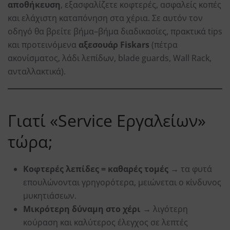
αποθήκευση
, εξασφαλίζετε κοφτερές, ασφαλείς κοπές
και ελάχιστη καταπόνηση στα χέρια. Σε αυτόν τον
οδηγό θα βρείτε βήμα–βήμα διαδικασίες, πρακτικά tips
και προτεινόμενα
αξεσουάρ Fiskars
(πέτρα
ακονίσματος, λάδι λεπίδων, blade guards, Wall Rack,
ανταλλακτικά).
Γιατί «Service Εργαλείων»
τώρα;
Κοφτερές λεπίδες = καθαρές τομές
→ τα φυτά
επουλώνονται γρηγορότερα, μειώνεται ο κίνδυνος
μυκητιάσεων.
Μικρότερη δύναμη στο χέρι
→ λιγότερη
κούραση και καλύτερος έλεγχος σε λεπτές