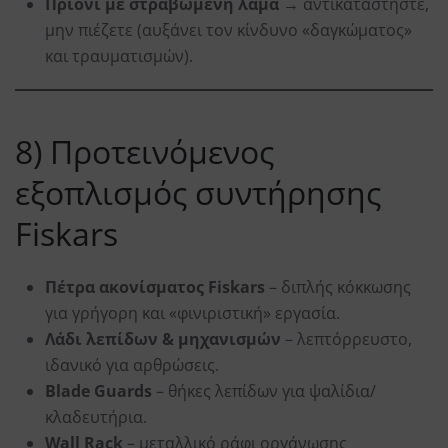
Πριόνι με στραβωμένη λάμα
→ αντικαταστήστε,
μην πιέζετε (αυξάνει τον κίνδυνο «δαγκώματος»
και τραυματισμών).
8) Προτεινόμενος
εξοπλισμός συντήρησης
Fiskars
Πέτρα ακονίσματος Fiskars
– διπλής κόκκωσης
για γρήγορη και «φινιριστική» εργασία.
Λάδι λεπίδων & μηχανισμών
– λεπτόρρευστο,
ιδανικό για αρθρώσεις.
Blade Guards
– θήκες λεπίδων για ψαλίδια/
κλαδευτήρια.
Wall Rack
– μεταλλικό ράφι οργάνωσης