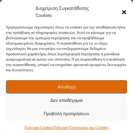
επιφάνεια της λεπίδας (αντικατάσταση
Διαχείριση Συγκατάθεσης
προστατευτικής πατίνας).
Cookies
Τοποθετήστε
Blade Guard
(θήκη λεπίδας) –
αποτρέπει χτυπήματα και τυχαίες κοπές.
Χρησιμοποιούμε τεχνολογίες όπως τα cookies για την αποθήκευση ή/και
Κρεμάστε τα εργαλεία στο
Fiskars Wall Rack
:
την πρόσβαση σε πληροφορίες συσκευών. Αυτό το κάνουμε για να
βελτιώσουμε την εμπειρία περιήγησης και να προβάλλουμε
μακριά από δάπεδο/υγρασία, όλα σε σειρά –
εξατομικευμένες διαφημίσεις. Η συγκατάθεση για τις εν λόγω
φαίνεται αμέσως ό,τι λείπει.
τεχνολογίες θα μας επιτρέψει να επεξεργαστούμε δεδομένα
προσωπικού χαρακτήρα, όπως συμπεριφορά περιήγησης ή μοναδικά
Σε αποθήκες με υγρασία, τοποθετήστε
αναγνωριστικά σε αυτόν τον ιστότοπο. Η μη συγκατάθεση ή η ανάκληση
σακουλάκια silica gel
κοντά στο σημείο φύλαξης.
της συγκατάθεσης, μπορεί να επηρεάσει αρνητικά ορισμένες λειτουργίες
και δυνατότητες.
Αποδοχή
6) «Service Εργαλείων σε 60
λεπτά» – χρονοδιάγραμμα
Δεν αποδέχομαι
Προβολή προτιμήσεων
Εργαλεία/
Χρόνος
Ενέργεια
Πολιτική Cookies
Πολιτική Προστασίας και Cookies
Υλικά