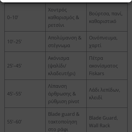
Χοντρός
Βούρτσα, πανί,
0–10’
καθαρισμός &
καθαριστικό
ρετσίνι
Απολύμανση &
Οινόπνευμα,
10’–25’
στέγνωμα
χαρτί
Ακόνισμα
Πέτρα
25’–45’
(ψαλίδι/
ακονίσματος
κλαδευτήρι)
Fiskars
Λίπανση
Λάδι λεπίδων,
45’–55’
άρθρωσης &
κλειδί
ρύθμιση pivot
Blade guard &
Blade Guard,
55’–60’
τακτοποίηση
Wall Rack
στο ράφι