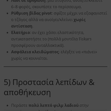
Λάδι σε άρθρωση
: μια σταγόνα, ανοίξτε/κλείστε
6–8 φορές, σκουπίστε το περίσσευμα.
Ρύθμιση βίδας pivot
: σφίξτε μέχρι να εξαφανιστεί
ο τζόγος αλλά να ανοίγει/κλείνει
χωρίς
αντίσταση
.
Ελατήριο
: αν έχει χάσει ελαστικότητα,
αντικαταστήστε το (πολλά μοντέλα Fiskars
προσφέρουν ανταλλακτικά).
Ασφάλεια κλειδώματος
: ελέγξτε να «πιάνει»
χωρίς να κουνιέται.
5) Προστασία λεπίδων &
αποθήκευση
Περάστε
πολύ λεπτό φιλμ λαδιού
στην