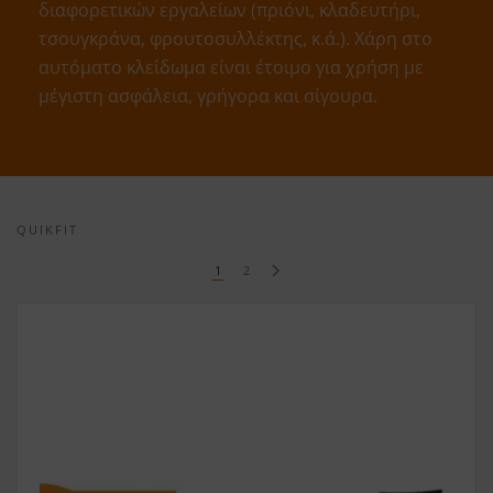
διαφορετικών εργαλείων (πριόνι, κλαδευτήρι,
τσουγκράνα, φρουτοσυλλέκτης, κ.ά.). Χάρη στο
αυτόματο κλείδωμα είναι έτοιμο για χρήση με
μέγιστη ασφάλεια, γρήγορα και σίγουρα.
QUIKFIT
1
2