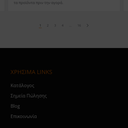
τα προϊόντα πριν την αγορά.
1
2
3
4
…
16
ΧΡΗΣΙΜΑ LINKS
Κατάλογος
Σημεία Πώλησης
Blog
Επικοινωνία