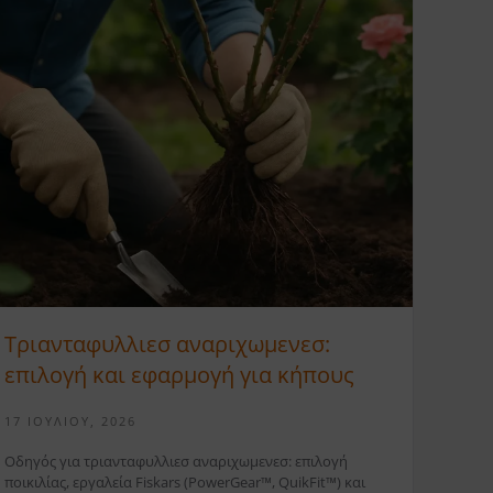
Τριανταφυλλιεσ αναριχωμενεσ:
επιλογή και εφαρμογή για κήπους
17 ΙΟΥΛΊΟΥ, 2026
Οδηγός για τριανταφυλλιεσ αναριχωμενεσ: επιλογή
ποικιλίας, εργαλεία Fiskars (PowerGear™, QuikFit™) και