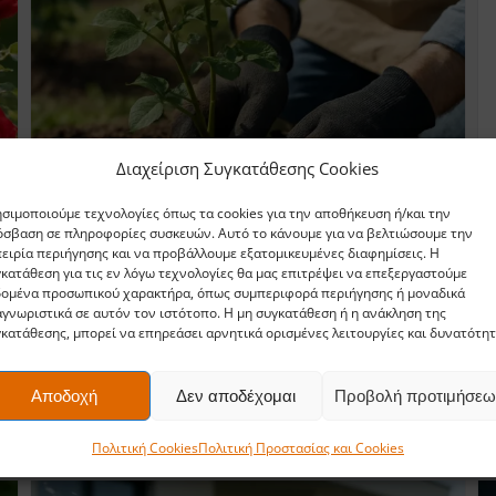
Διαχείριση Συγκατάθεσης Cookies
σιμοποιούμε τεχνολογίες όπως τα cookies για την αποθήκευση ή/και την
σβαση σε πληροφορίες συσκευών. Αυτό το κάνουμε για να βελτιώσουμε την
ειρία περιήγησης και να προβάλλουμε εξατομικευμένες διαφημίσεις. Η
Τριανταφυλλιές: πότε φυτεύονται
κατάθεση για τις εν λόγω τεχνολογίες θα μας επιτρέψει να επεξεργαστούμε
δομένα προσωπικού χαρακτήρα, όπως συμπεριφορά περιήγησης ή μοναδικά
σωστά
γνωριστικά σε αυτόν τον ιστότοπο. Η μη συγκατάθεση ή η ανάκληση της
κατάθεσης, μπορεί να επηρεάσει αρνητικά ορισμένες λειτουργίες και δυνατότητ
29 ΙΟΥΛΊΟΥ, 2026
Τριανταφυλλιές πότε φυτεύονται; Δείτε εποχές,
Αποδοχή
Δεν αποδέχομαι
Προβολή προτιμήσεω
προετοιμασία χώματος, φύτευση σε γλάστρα και επιλογή
εργαλείων. Ενημερωθείτε πριν αγοράσετε.
Πολιτική Cookies
Πολιτική Προστασίας και Cookies