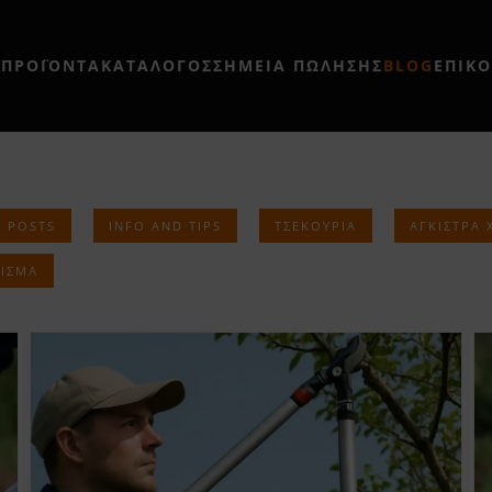
Η
ΠΡΟΪΟΝΤΑ
ΚΑΤΑΛΟΓΟΣ
ΣΗΜΕΊΑ ΠΏΛΗΣΗΣ
BLOG
ΕΠΙΚ
S POSTS
INFO AND TIPS
ΤΣΕΚΟΎΡΙΑ
ΆΓΚΙΣΤΡΑ 
ΙΣΜΑ