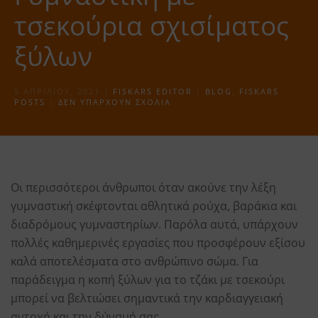
τσεκούρια σχισίματος
ξύλων
5 ΑΠΡΙΛΊΟΥ, 2021
|
FISKARS EDITOR
|
BLOG
,
FISKARS
ΣΤΟ
POSTS
|
ΔΕΝ ΥΠΆΡΧΟΥΝ ΣΧΌΛΙΑ
ΓΥΜΝΑΣΤΙΚΉ
ΜΕ
ΤΣΕΚΟΎΡΙΑ
ΣΧΙΣΊΜΑΤΟΣ
ΞΎΛΩΝ
Οι περισσότεροι άνθρωποι όταν ακούνε την λέξη
γυμναστική σκέφτονται αθλητικά ρούχα, βαράκια και
διαδρόμους γυμναστηρίων. Παρόλα αυτά, υπάρχουν
πολλές καθημερινές εργασίες που προσφέρουν εξίσου
καλά αποτελέσματα στο ανθρώπινο σώμα. Για
παράδειγμα η κοπή ξύλων για το τζάκι με τσεκούρι
μπορεί να βελτιώσει σημαντικά την καρδιαγγειακή
αντοχή και την δύναμή σας.