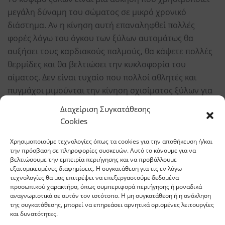
μεγάλη δύναμη του σώματος σε μικρό χρονικό
διάστημα. Αν η κίνηση αυτή επαναληφθεί πολλές
φορές λόγω του όγκου των ξύλων αυτομάτως θα
αυξήσει τους καρδιακούς παλμούς, θα κάψετε πολλές
θερμίδες και θα βελτιώσει την κυκλοφορία του
αίματος. Δεν είναι τυχαίο που πολλοί αθλητές και
πυγμάχοι μιμούνται την κίνηση σχισίματος ξύλων για
να ενδυναμώσουν το σώμα τους.
Διαχείριση Συγκατάθεσης
Cookies
Οδηγίες ασφαλείας
Χρησιμοποιούμε τεχνολογίες όπως τα cookies για την αποθήκευση ή/και
Επειδή θα χρησιμοποιείτε ένα κοφτερό εργαλείο όπως
την πρόσβαση σε πληροφορίες συσκευών. Αυτό το κάνουμε για να
βελτιώσουμε την εμπειρία περιήγησης και να προβάλλουμε
το τσεκούρι, χρειάζεται να πάρετε ορισμένα μέτρα
εξατομικευμένες διαφημίσεις. Η συγκατάθεση για τις εν λόγω
προστασίας για την αποφυγή τραυματισμών.
τεχνολογίες θα μας επιτρέψει να επεξεργαστούμε δεδομένα
προσωπικού χαρακτήρα, όπως συμπεριφορά περιήγησης ή μοναδικά
Κρατήστε το σώμα σας μακριά από την κοφτερή
αναγνωριστικά σε αυτόν τον ιστότοπο. Η μη συγκατάθεση ή η ανάκληση
λεπίδα του τσεκουριού. Φορέστε, αν το κρίνεται
της συγκατάθεσης, μπορεί να επηρεάσει αρνητικά ορισμένες λειτουργίες
και δυνατότητες.
αναγκαίο, γυαλιά ασφαλείας. Να είστε σίγουροι ότι το