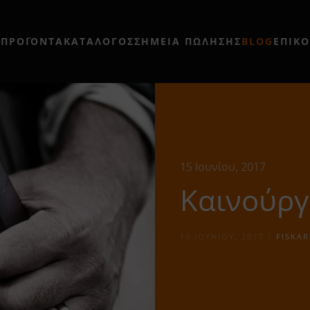
Η
ΠΡΟΪΟΝΤΑ
ΚΑΤΑΛΟΓΟΣ
ΣΗΜΕΊΑ ΠΏΛΗΣΗΣ
BLOG
ΕΠΙΚ
15 Ιουνίου, 2017
Καινούργι
15 ΙΟΥΝΊΟΥ, 2017
|
FISKAR