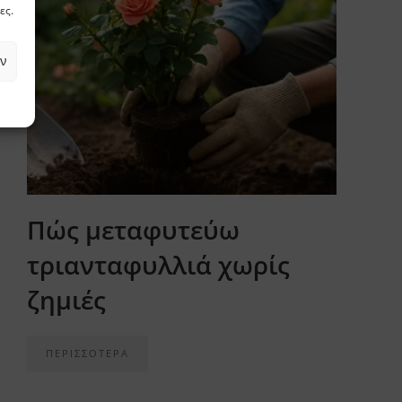
ες.
ν
Πώς μεταφυτεύω
τριανταφυλλιά χωρίς
ζημιές
ΠΕΡΙΣΣΟΤΕΡΑ