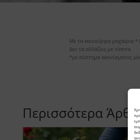
Με τα καινούργια μαχαίρια *
Δεν τα αλλάζεις με τίποτα
*με σύστημα ακονίσματος μέ
Περισσότερα Άρθρ
Χρη
πρό
εμπ
συγ
δε
ανα