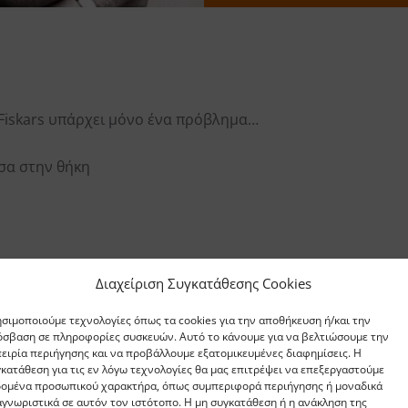
 Fiskars υπάρχει μόνο ένα πρόβλημα…
σα στην θήκη
Διαχείριση Συγκατάθεσης Cookies
α
σιμοποιούμε τεχνολογίες όπως τα cookies για την αποθήκευση ή/και την
σβαση σε πληροφορίες συσκευών. Αυτό το κάνουμε για να βελτιώσουμε την
ειρία περιήγησης και να προβάλλουμε εξατομικευμένες διαφημίσεις. Η
κατάθεση για τις εν λόγω τεχνολογίες θα μας επιτρέψει να επεξεργαστούμε
δομένα προσωπικού χαρακτήρα, όπως συμπεριφορά περιήγησης ή μοναδικά
γνωριστικά σε αυτόν τον ιστότοπο. Η μη συγκατάθεση ή η ανάκληση της