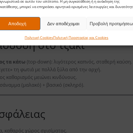
τά
, μεγάλα πίσω—πρώτα καίμε τα πιο στεγνά.
γνωριστικά σε αυτόν τον ιστότοπο. Η μη συγκατάθεση ή η ανάκληση της
κατάθεσης, μπορεί να επηρεάσει αρνητικά ορισμένες λειτουργίες και δυνατότητ
λες ποσότητες
μέσα στο σπίτι
. Κρατήστε μόνο ό
Αποδοχή
Δεν αποδέχομαι
Προβολή προτιμήσεω
Πολιτική Cookies
Πολιτική Προστασίας και Cookies
πόδοση στο τζάκι
ος τα κάτω
(top-down): λιγότερος καπνός, σταθερή καύση.
γετε» τη φωτιά με πολλά ξύλα από την αρχή.
ος καθαρισμός μειώνει κινδύνους.
άναμμα (μαλακό) + βασικό (σκληρό).
ασφάλειας
α, καθαρός χώρος σχισίματος.