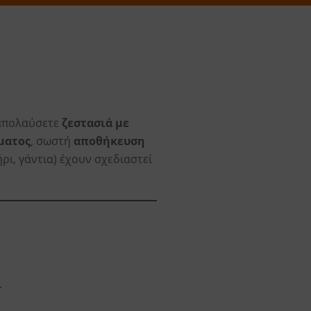
α απολαύσετε
ζεστασιά με
ματος
, σωστή
αποθήκευση
ήρι, γάντια) έχουν σχεδιαστεί
.