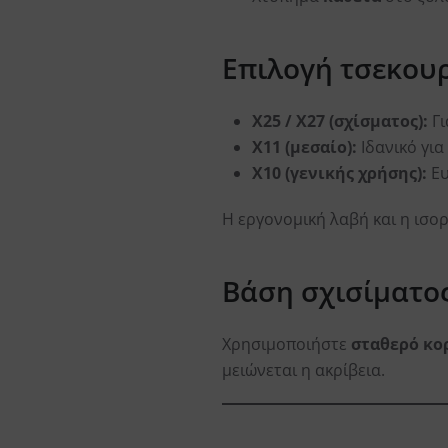
Επιλογή τσεκουρ
X25 / X27 (σχίσματος):
Γι
X11 (μεσαίο):
Ιδανικό για
X10 (γενικής χρήσης):
Ευ
Η εργονομική λαβή και η ισο
Βάση σχισίματο
Χρησιμοποιήστε
σταθερό κο
μειώνεται η ακρίβεια.