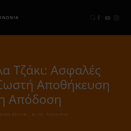
ΟΙΝΩΝΙΑ
α Τζάκι: Ασφαλές
 Σωστή Αποθήκευση
η Απόδοση
SKARS EDITOR
|
BLOG
,
ΤΣΕΚΟΎΡΙΑ