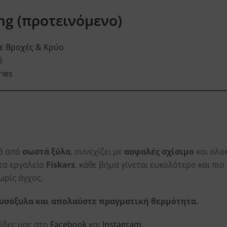
ing (προτεινόμενο)
ε Βροχές & Κρύο
ό
ries
νά από
σωστά ξύλα
, συνεχίζει με
ασφαλές σχίσιμο
και ολο
 τα εργαλεία
Fiskars
, κάθε βήμα γίνεται ευκολότερο και πι
ωρίς άγχος.
υσόξυλα και απολαύστε πραγματική θερμότητα.
ίδες μας στο
Facebook
και
Instagram