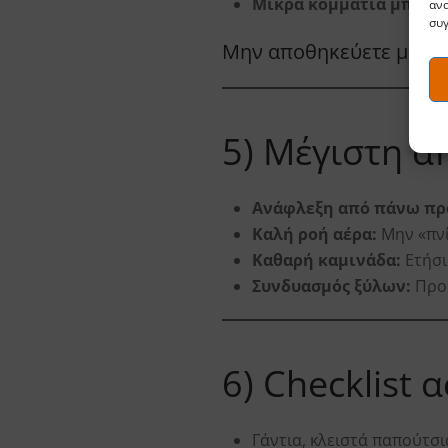
Μικρά κομμάτια μπροσ
ανα
συγ
Μην αποθηκεύετε μεγά
5) Μέγιστη α
Ανάφλεξη από πάνω πρ
Καλή ροή αέρα:
Μην «πνί
Καθαρή καμινάδα:
Ετήσι
Συνδυασμός ξύλων:
Προσ
6) Checklist 
Γάντια, κλειστά παπούτσι