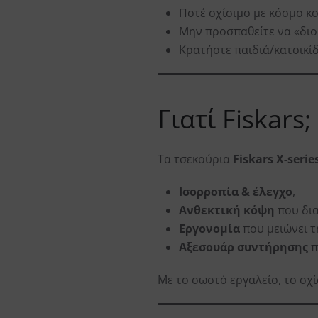
Ποτέ σχίσιμο με κόσμο κο
Μην προσπαθείτε να «διο
Κρατήστε παιδιά/κατοικίδ
Γιατί Fiskars;
Τα τσεκούρια
Fiskars X-serie
Ισορροπία & έλεγχο
,
Ανθεκτική κόψη
που δια
Εργονομία
που μειώνει τ
Αξεσουάρ συντήρησης
π
Με το σωστό εργαλείο, το σχί