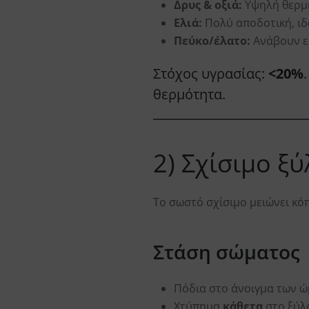
Δρυς & οξιά:
Υψηλή θερμιδ
Ελιά:
Πολύ αποδοτική, ιδ
Πεύκο/έλατο:
Ανάβουν εύ
Στόχος υγρασίας:
<20%
θερμότητα.
2) Σχίσιμο ξ
Το σωστό σχίσιμο μειώνει κό
Στάση σώματος
Πόδια στο άνοιγμα των ώ
Χτύπημα
κάθετα
στο ξύλο