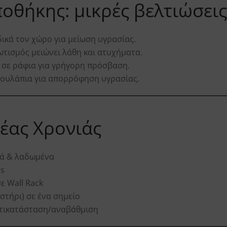
ποθήκης: μικρές βελτιώσει
ικά τον χώρο για μείωση υγρασίας.
τισμός μειώνει λάθη και ατυχήματα.
ς σε ράφια για γρήγορη πρόσβαση.
ουλάπια για απορρόφηση υγρασίας.
Νέας Χρονιάς
ρά & λαδωμένα
ds
ε Wall Rack
στήρι) σε ένα σημείο
ντικατάσταση/αναβάθμιση