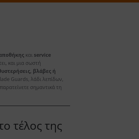
αποθήκης
και
service
ει, και μια σωστή
θυστερήσεις, βλάβες ή
Blade Guards, λάδι λεπίδων,
 παρατείνετε σημαντικά τη
το τέλος της