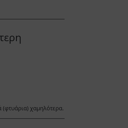
ότερη
ά (φτυάρια) χαμηλότερα.