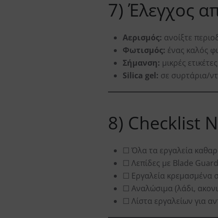
7) Έλεγχος α
Αερισμός:
ανοίξτε περιοδ
Φωτισμός:
ένας καλός φω
Σήμανση:
μικρές ετικέτε
Silica gel:
σε συρτάρια/ντ
8) Checklist 
☐ Όλα τα εργαλεία καθα
☐ Λεπίδες με Blade Guar
☐ Εργαλεία κρεμασμένα σ
☐ Αναλώσιμα (λάδι, ακονι
☐ Λίστα εργαλείων για α