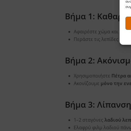
ανα
συγ
Βήμα 1: Καθαρι
Αφαιρέστε χώμα και ρετσί
Περάστε τις λεπίδες με λ
Βήμα 2: Ακόνισ
Χρησιμοποιήστε
Πέτρα α
Ακονίζουμε
μόνο την εν
Βήμα 3: Λίπανσ
1–2 σταγόνες
λαδιού λεπ
Ελαφρύ φιλμ λαδιού πάνω