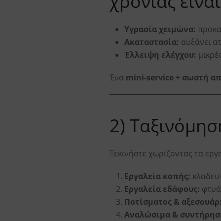
χρονιάς είναι
Υγρασία χειμώνα:
προκαλ
Ακαταστασία:
αυξάνει ατ
Έλλειψη ελέγχου:
μικρές
Ένα
mini-service + σωστή 
2) Ταξινόμησ
Ξεκινήστε χωρίζοντας τα εργα
Εργαλεία κοπής:
κλαδευτ
Εργαλεία εδάφους:
φτυάρ
Ποτίσματος & αξεσουάρ
Αναλώσιμα & συντήρησ