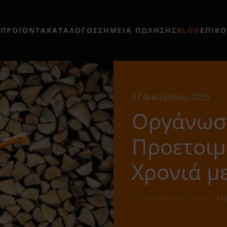
Η
ΠΡΟΪΟΝΤΑ
ΚΑΤΑΛΟΓΟΣ
ΣΗΜΕΊΑ ΠΏΛΗΣΗΣ
BLOG
ΕΠΙΚ
27 Δεκεμβρίου, 2025
Οργάνωση
Προετοιμ
Χρονιά με
27 ΔΕΚΕΜΒΡΊΟΥ, 2025
|
FI