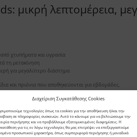
rds: μικρή λεπτομέρεια, με
 από χτυπήματα και υγρασία
τά τη μετακίνηση
ερή για μεγαλύτερο διάστημα
ίδια και πριόνια που αποθηκεύονται για εβδομάδες.
Διαχείριση Συγκατάθεσης Cookies
ice 30 λεπτών: καθαρισμός 
σιμοποιούμε τεχνολογίες όπως τα cookies για την αποθήκευση ή/και την
σβαση σε πληροφορίες συσκευών. Αυτό το κάνουμε για να βελτιώσουμε την
ειρία περιήγησης και να προβάλλουμε εξατομικευμένες διαφημίσεις. Η
κατάθεση για τις εν λόγω τεχνολογίες θα μας επιτρέψει να επεξεργαστούμε
η ρουτίνα:
δομένα προσωπικού χαρακτήρα, όπως συμπεριφορά περιήγησης ή μοναδικά