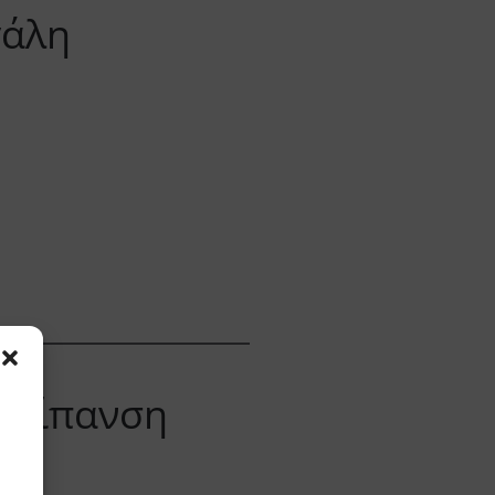
γάλη
& λίπανση