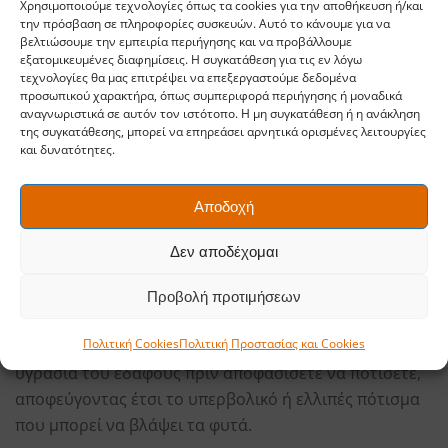
Χρησιμοποιούμε τεχνολογίες όπως τα cookies για την αποθήκευση ή/και
4. Προσαρμόστε το
την πρόσβαση σε πληροφορίες συσκευών. Αυτό το κάνουμε για να
βελτιώσουμε την εμπειρία περιήγησης και να προβάλλουμε
Πότισμα κήπου στις
εξατομικευμένες διαφημίσεις. Η συγκατάθεση για τις εν λόγω
τεχνολογίες θα μας επιτρέψει να επεξεργαστούμε δεδομένα
προσωπικού χαρακτήρα, όπως συμπεριφορά περιήγησης ή μοναδικά
Ανάγκες Κάθε Φυτού
αναγνωριστικά σε αυτόν τον ιστότοπο. Η μη συγκατάθεση ή η ανάκληση
της συγκατάθεσης, μπορεί να επηρεάσει αρνητικά ορισμένες λειτουργίες
και δυνατότητες.
Κάθε φυτό στον κήπο σας έχει μοναδικές απαιτήσεις
για νερό. Αντί να ποτίζετε ομοιόμορφα, καθορίστε τη
Αποδοχή
συχνότητα και την ποσότητα του νερού ανάλογα με
τις ανάγκες του κάθε φυτού. Για παράδειγμα, οι
Δεν αποδέχομαι
υδρόφιλες καλλιέργειες μπορεί να χρειάζονται πιο
συχνό πότισμα σε μεγαλύτερες ποσότητες, ενώ τα
Προβολή προτιμήσεων
ξηρόφιλα φυτά θα ευδοκιμήσουν με λιγότερο νερό.
Πολιτική Cookies
Πολιτική Προστασίας και Cookies
Χρησιμοποιήστε υγρασιόμετρο για να ελέγχετε την
υγρασία του εδάφους πριν αποφασίσετε να ποτίσετε,
αποφεύγοντας έτσι το υπερβολικό ή ελλιπές πότισμα
που μπορεί να βλάψει τα φυτά.