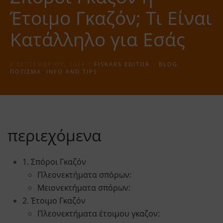
Έτοιμο Γκαζόν; Τι Είναι
Κατάλληλο για Εσάς
2 ΣΕΠΤΕΜΒΡΊΟΥ, 2024
|
FISKARS EDITOR
|
BLOG
,
ΠΌΤΙΣΜΑ
,
INFO AND TIPS
περιεχόμενα
1. Σπόροι Γκαζόν
Πλεονεκτήματα σπόρων:
Μειονεκτήματα σπόρων:
2. Έτοιμο Γκαζόν
Πλεονεκτήματα έτοιμου γκαζον: