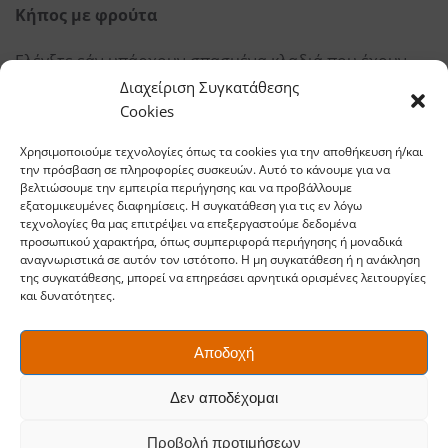
Κήπος με φρούτα
Ελέγξτε εάν υπάρχουν σπασμένα κλαδιά που έχουν
ραγίσει κάτω από το βάρος της συγκομιδής.
Διαχείριση Συγκατάθεσης
Cookies
Κόψτε τα κατεστραμμένα κλαδιά, έτσι ώστε να μην
Χρησιμοποιούμε τεχνολογίες όπως τα cookies για την αποθήκευση ή/και
εξαπλωθούν μυκητιάσεις και άλλες ασθένειες.
την πρόσβαση σε πληροφορίες συσκευών. Αυτό το κάνουμε για να
Αφαιρέστε επίσης τα κλαδιά που αναπτύσσονται
βελτιώσουμε την εμπειρία περιήγησης και να προβάλλουμε
εξατομικευμένες διαφημίσεις. Η συγκατάθεση για τις εν λόγω
ανάποδα ή τρίβονται το ένα το άλλο.
τεχνολογίες θα μας επιτρέψει να επεξεργαστούμε δεδομένα
προσωπικού χαρακτήρα, όπως συμπεριφορά περιήγησης ή μοναδικά
αναγνωριστικά σε αυτόν τον ιστότοπο. Η μη συγκατάθεση ή η ανάκληση
Καθαρισμός και συντήρηση
της συγκατάθεσης, μπορεί να επηρεάσει αρνητικά ορισμένες λειτουργίες
και δυνατότητες.
Περιποιηθείτε τα εργαλεία κήπου σας για το χειμώνα.
Καθαρίστε το χώμα και τα λάδια από τα μεταλλικά
Αποδοχή
μέρη. Ψεκάστε τα με σπρέι καθαρισμού(τύπου
WD40
)
Δεν αποδέχομαι
για την αφαίρεση βρωμιάς και την αποφυγή σκουριάς.
Προβολή προτιμήσεων