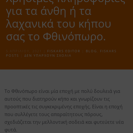
για τα άνθη ή τα
λαχανικά του κήπου
σας το Φθινόπωρο.
5 ΑΠΡΙΛΊΟΥ, 2021
|
FISKARS EDITOR
|
BLOG
,
FISKARS
ΣΤΟ
POSTS
|
ΔΕΝ ΥΠΆΡΧΟΥΝ ΣΧΌΛΙΑ
ΧΡΉΣΙΜΕΣ
ΠΛΗΡΟΦΟΡΊΕΣ
ΓΙΑ
ΤΑ
ΆΝΘΗ
Ή Τ
Α Λ
Το Φθινόπωρο είναι μία εποχή με πολύ δουλειά για
ΑΧΑΝΙΚΆ Τ
ΟΥ Κ
αυτούς που διατηρούν κήπο και γνωρίζουν τις
ΉΠΟΥ Σ
ΑΣ Τ
προοπτικές τις συγκεκριμένης εποχής. Είναι η εποχή
Ο Φ
ΘΙΝΌΠΩΡΟ.
που συλλέγετε τους απαραίτητους πόρους,
σχεδιάζεται την μελλοντική σοδειά και φυτεύετε νέα
φυτά.