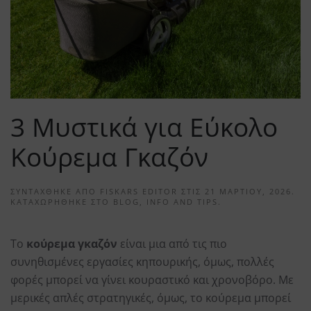
3 Μυστικά για Εύκολο
Κούρεμα Γκαζόν
ΣΥΝΤΆΧΘΗΚΕ ΑΠΌ
FISKARS EDITOR
ΣΤΙΣ
21 ΜΑΡΤΊΟΥ, 2026
.
ΚΑΤΑΧΩΡΉΘΗΚΕ ΣΤΟ
BLOG
,
INFO AND TIPS
.
Το
κούρεμα γκαζόν
είναι μια από τις πιο
συνηθισμένες εργασίες κηπουρικής, όμως, πολλές
φορές μπορεί να γίνει κουραστικό και χρονοβόρο. Με
μερικές απλές στρατηγικές, όμως, το κούρεμα μπορεί