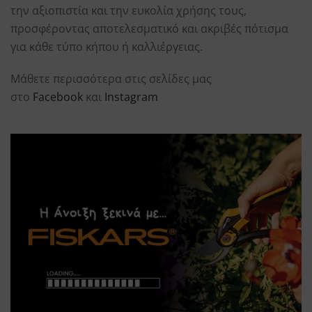
την αξιοπιστία και την ευκολία χρήσης τους,
προσφέροντας αποτελεσματικό και ακριβές πότισμα
για κάθε τύπο κήπου ή καλλιέργειας.
Μάθετε περισσότερα στις σελίδες μας
στο
Facebook
και
Instagram