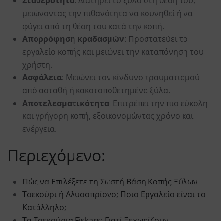
Σταθερότητα
: Διατηρεί το ξύλο στη θέση του,
μειώνοντας την πιθανότητα να κουνηθεί ή να
φύγει από τη θέση του κατά την κοπή.
Απορρόφηση κραδασμών
: Προστατεύει το
εργαλείο κοπής και μειώνει την καταπόνηση του
χρήστη.
Ασφάλεια
: Μειώνει τον κίνδυνο τραυματισμού
από ασταθή ή κακοτοποθετημένα ξύλα.
Αποτελεσματικότητα
: Επιτρέπει την πιο εύκολη
και γρήγορη κοπή, εξοικονομώντας χρόνο και
ενέργεια.
Περιεχόμενο:
Πώς να Επιλέξετε τη Σωστή Βάση Κοπής Ξύλων
Τσεκούρι ή Αλυσοπρίονο; Ποιο Εργαλείο είναι το
Κατάλληλο;
Τα Τσεκούρια Fiskars: Γιατί Ξεχωρίζουν