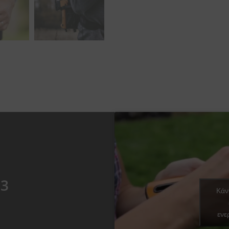
73
Κάντ
ενε