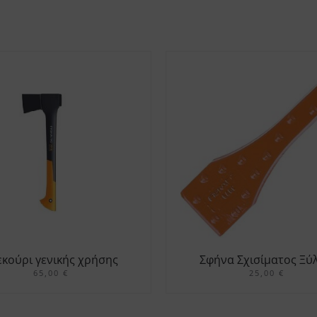
εκούρι γενικής χρήσης
Σφήνα Σχισίματος Ξύ
τεμαχισμού S X10
65,00
€
25,00
€