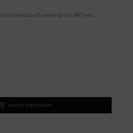
ι από τσεκούρι Χ5, μικρό πριόνι SW73 και
ΧΑΡΤΗΣ ΣΥΝΕΡΓΑΤΩΝ