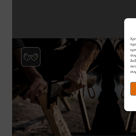
Χρη
πρό
εμπ
συγ
δε
ανα
συγ