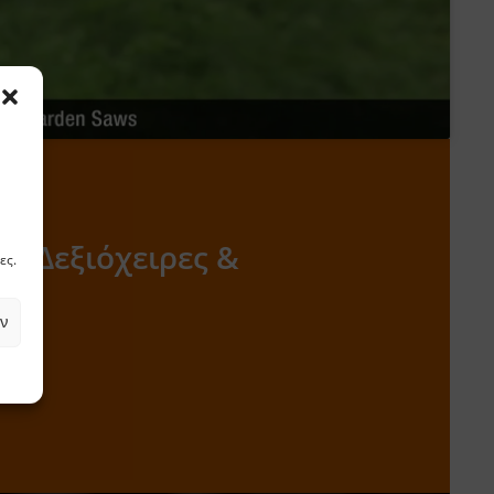
α Δεξιόχειρες &
ες.
ρες
ν