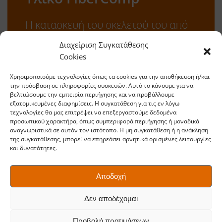
Η κατασκευή του σκελετού του από
υλικό FiberComp™ καθιστά το
Διαχείριση Συγκατάθεσης
εργαλείο εξαιρετικά ελαφρύ και
Cookies
στιβαρό, χωρίς όμως να διαβρώνεται
Χρησιμοποιούμε τεχνολογίες όπως τα cookies για την αποθήκευση ή/και
και να σκουριάζει, όπως τα εργαλεία
την πρόσβαση σε πληροφορίες συσκευών. Αυτό το κάνουμε για να
από χάλυβα, αυξάνοντας σημαντικά
βελτιώσουμε την εμπειρία περιήγησης και να προβάλλουμε
εξατομικευμένες διαφημίσεις. Η συγκατάθεση για τις εν λόγω
την διάρκεια ζωής του.
τεχνολογίες θα μας επιτρέψει να επεξεργαστούμε δεδομένα
προσωπικού χαρακτήρα, όπως συμπεριφορά περιήγησης ή μοναδικά
αναγνωριστικά σε αυτόν τον ιστότοπο. Η μη συγκατάθεση ή η ανάκληση
της συγκατάθεσης, μπορεί να επηρεάσει αρνητικά ορισμένες λειτουργίες
και δυνατότητες.
Αποδοχή
Δεν αποδέχομαι
Προβολή προτιμήσεων