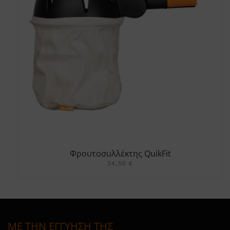
Φρουτοσυλλέκτης QuikFit
34,50
€
ΜΕ ΤΗΝ ΕΓΓΥΗΣΗ ΤΗΣ