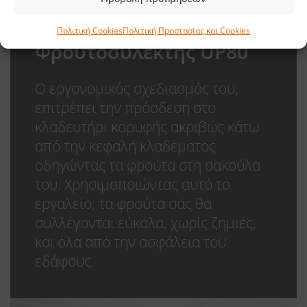
Πολιτική Cookies
Πολιτική Προστασίας και Cookies
Φρουτοσυλέκτης UP80
O εργονομικός σχεδιασμός του,
επιτρέπει την πρόσδεση στο
κλαδευτήρι κορυφής ακριβώς κάτω
από την κεφαλή κλαδέματος
οδηγώντας τα φρούτα στη σακούλα
του. Χρησιμοποιώντας αυτό το
εργαλείο, τα φρούτα σας θα
συλλέγονται εύκολα, χωρίς ζημιές,
και όλα από την ασφάλεια του
εδάφους.