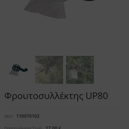
Φρουτοσυλλέκτης UP80
110970102
SKU:
27,00
€
Προτεινόμενη Τιμή: