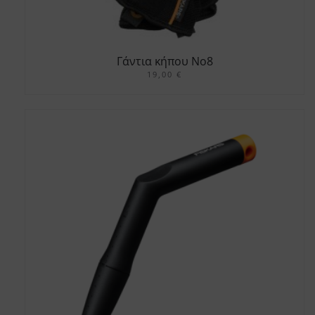
Γάντια κήπου No8
19,00
€