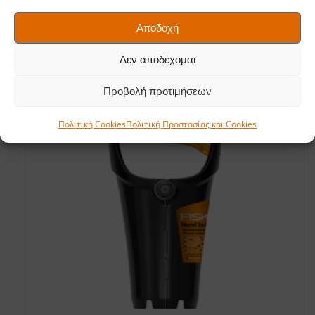
Σχετικά προϊόντα
Αποδοχή
Δεν αποδέχομαι
Προβολή προτιμήσεων
Πολιτική Cookies
Πολιτική Προστασίας και Cookies