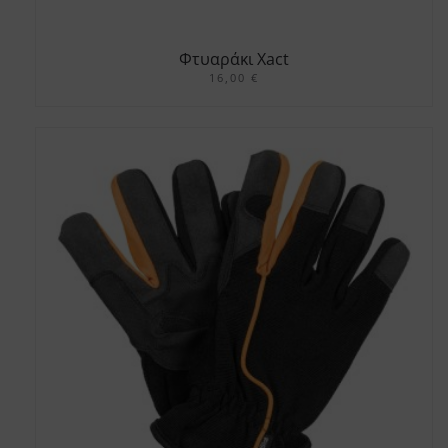
Φτυαράκι Xact
16,00
€