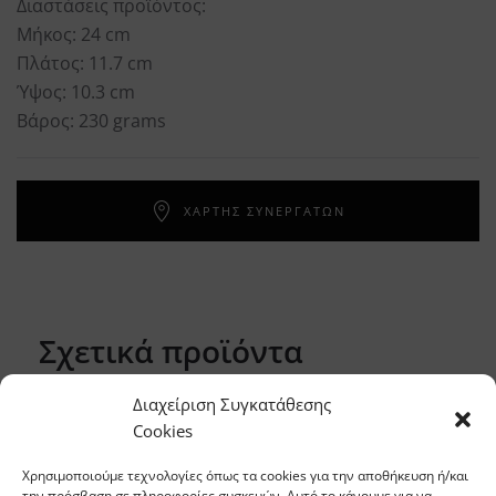
Διαστάσεις προϊόντος:
Μήκος: 24 cm
Πλάτος: 11.7 cm
Ύψος: 10.3 cm
Βάρος: 230 grams
ΧΑΡΤΗΣ ΣΥΝΕΡΓΑΤΩΝ
Σχετικά προϊόντα
Διαχείριση Συγκατάθεσης
Cookies
Χρησιμοποιούμε τεχνολογίες όπως τα cookies για την αποθήκευση ή/και
την πρόσβαση σε πληροφορίες συσκευών. Αυτό το κάνουμε για να