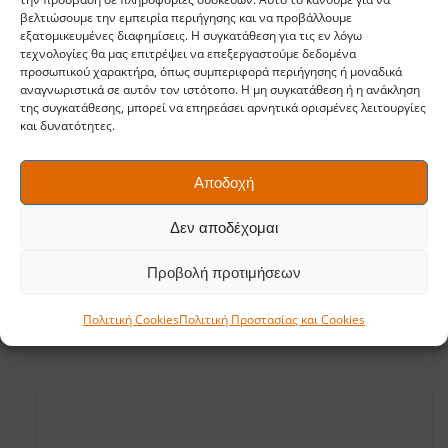
βελτιώσουμε την εμπειρία περιήγησης και να προβάλλουμε
εξατομικευμένες διαφημίσεις. Η συγκατάθεση για τις εν λόγω
τεχνολογίες θα μας επιτρέψει να επεξεργαστούμε δεδομένα
προσωπικού χαρακτήρα, όπως συμπεριφορά περιήγησης ή μοναδικά
αναγνωριστικά σε αυτόν τον ιστότοπο. Η μη συγκατάθεση ή η ανάκληση
της συγκατάθεσης, μπορεί να επηρεάσει αρνητικά ορισμένες λειτουργίες
και δυνατότητες.
Αποδοχή
Δεν αποδέχομαι
Προβολή προτιμήσεων
Φτυαράκι Solid
Πολιτική Cookies
Πολιτική Προστασίας και Cookies
7,50
€