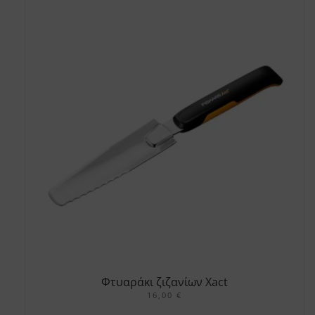
Φτυαράκι ζιζανίων Xact
16,00
€