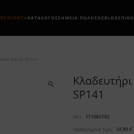
Η
ΠΡΟΪΟΝΤΑ
ΚΑΤΑΛΟΓΟΣ
ΣΗΜΕΊΑ ΠΏΛΗΣΗΣ
BLOG
ΕΠΙΚ
ΔΙΏΝ SOLID SP141
Κλαδευτήρι
SP141
111082102
SKU:
14,90
€
Προτεινόμενη Τιμή: