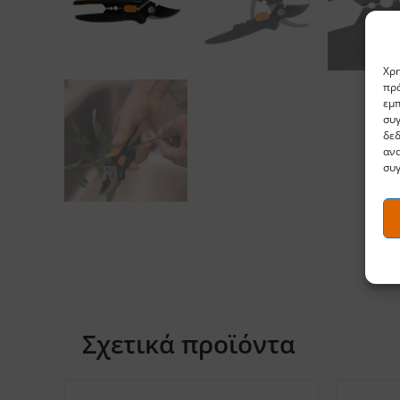
Χρη
πρό
εμπ
συγ
δε
ανα
συγ
Σχετικά προϊόντα