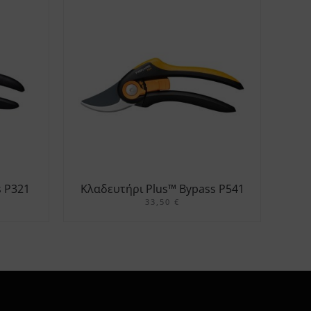
s P321
Κλαδευτήρι Plus™ Bypass P541
33,50
€