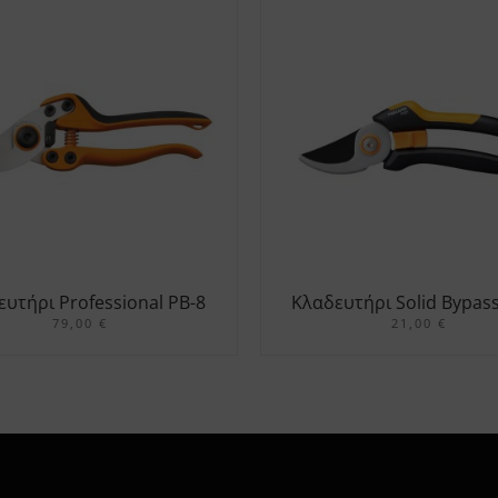
υτήρι Professional PB-8
Κλαδευτήρι Solid Bypas
79,00
M
€
21,00
€