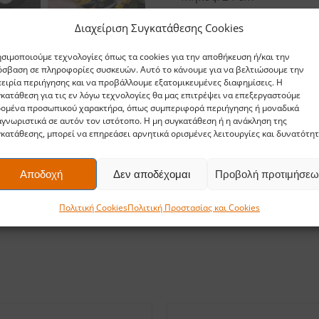
• Πλάτος: 8 cm
Διαχείριση Συγκατάθεσης Cookies
• Ύψος: 2.2 cm
• Βάρος: 127 grams
σιμοποιούμε τεχνολογίες όπως τα cookies για την αποθήκευση ή/και την
σβαση σε πληροφορίες συσκευών. Αυτό το κάνουμε για να βελτιώσουμε την
ειρία περιήγησης και να προβάλλουμε εξατομικευμένες διαφημίσεις. Η
κατάθεση για τις εν λόγω τεχνολογίες θα μας επιτρέψει να επεξεργαστούμε
δομένα προσωπικού χαρακτήρα, όπως συμπεριφορά περιήγησης ή μοναδικά
γνωριστικά σε αυτόν τον ιστότοπο. Η μη συγκατάθεση ή η ανάκληση της
κατάθεσης, μπορεί να επηρεάσει αρνητικά ορισμένες λειτουργίες και δυνατότητ
Αποδοχή
Δεν αποδέχομαι
Προβολή προτιμήσεω
Πολιτική Cookies
Πολιτική Προστασίας και Cookies