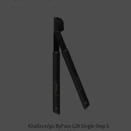
Κλαδευτήρι ByPass L28 Single Step S