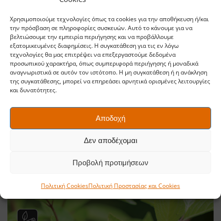
Χρησιμοποιούμε τεχνολογίες όπως τα cookies για την αποθήκευση ή/και
την πρόσβαση σε πληροφορίες συσκευών. Αυτό το κάνουμε για να
βελτιώσουμε την εμπειρία περιήγησης και να προβάλλουμε
εξατομικευμένες διαφημίσεις. Η συγκατάθεση για τις εν λόγω
τεχνολογίες θα μας επιτρέψει να επεξεργαστούμε δεδομένα
Κοπή Bypass
προσωπικού χαρακτήρα, όπως συμπεριφορά περιήγησης ή μοναδικά
αναγνωριστικά σε αυτόν τον ιστότοπο. Η μη συγκατάθεση ή η ανάκληση
της συγκατάθεσης, μπορεί να επηρεάσει αρνητικά ορισμένες λειτουργίες
Κατάλληλο για χλωρό (πράσινο)
και δυνατότητες.
ξύλο. Δυνατότητα κοπής κοντά στον
μίσχο. Και οι δύο λεπίδες πιέζουν
Αποδοχή
στο ξύλο ομοιόμορφα για να κάνουν
Δεν αποδέχομαι
μια καθαρή κοπή με λιγότερη φθορά
από συμπίεση (η μία λεπίδα
Προβολή προτιμήσεων
παρακάμπτει την άλλη σαν ψαλίδι).
Πολιτική Cookies
Πολιτική Προστασίας και Cookies