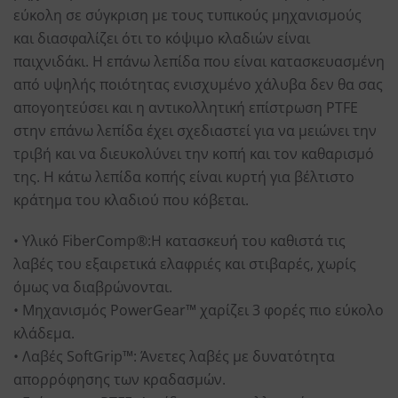
εύκολη σε σύγκριση με τους τυπικούς μηχανισμούς
και διασφαλίζει ότι το κόψιμο κλαδιών είναι
παιχνιδάκι. Η επάνω λεπίδα που είναι κατασκευασμένη
από υψηλής ποιότητας ενισχυμένο χάλυβα δεν θα σας
απογοητεύσει και η αντικολλητική επίστρωση PTFE
στην επάνω λεπίδα έχει σχεδιαστεί για να μειώνει την
τριβή και να διευκολύνει την κοπή και τον καθαρισμό
της. Η κάτω λεπίδα κοπής είναι κυρτή για βέλτιστο
κράτημα του κλαδιού που κόβεται.
• Υλικό FiberComp®:Η κατασκευή του καθιστά τις
λαβές του εξαιρετικά ελαφριές και στιβαρές, χωρίς
όμως να διαβρώνονται.
• Μηχανισμός PowerGear™ χαρίζει 3 φορές πιο εύκολο
κλάδεμα.
• Λαβές SoftGrip™: Άνετες λαβές με δυνατότητα
απορρόφησης των κραδασμών.