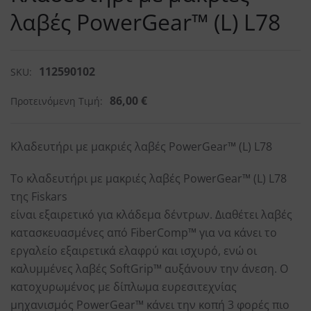
λαβές PowerGear™ (L) L78
112590102
SKU:
86,00
€
Προτεινόμενη Τιμή:
Κλαδευτήρι με μακριές λαβές PowerGear™ (L) L78
Το κλαδευτήρι με μακριές λαβές PowerGear™ (L) L78
της Fiskars
είναι εξαιρετικό για κλάδεμα δέντρων. Διαθέτει λαβές
κατασκευασμένες από FiberComp™ για να κάνει το
εργαλείο εξαιρετικά ελαφρύ και ισχυρό, ενώ οι
καλυμμένες λαβές SoftGrip™ αυξάνουν την άνεση. Ο
κατοχυρωμένος με δίπλωμα ευρεσιτεχνίας
μηχανισμός PowerGear™ κάνει την κοπή 3 φορές πιο