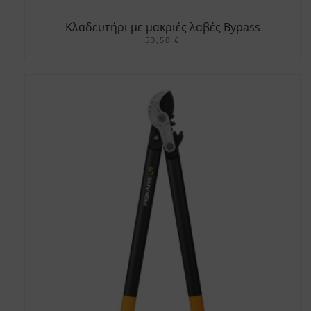
Κλαδευτήρι με μακριές λαβές Bypass
PowerGear™ (S) L70
53,50
€