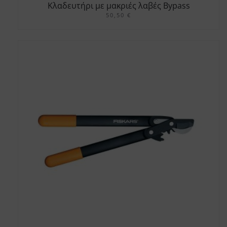
Κλαδευτήρι με μακριές λαβές Bypass
PowerGear scissor (S) L72
50,50
€