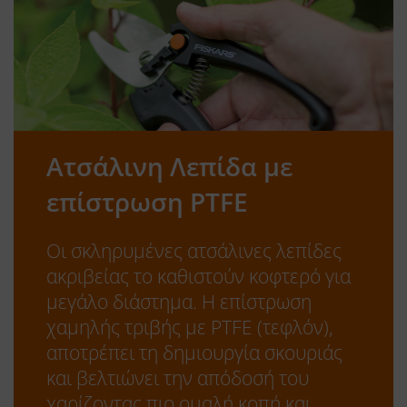
Ατσάλινη Λεπίδα με
επίστρωση PTFE
Οι σκληρυμένες ατσάλινες λεπίδες
ακριβείας το καθιστούν κοφτερό για
μεγάλο διάστημα. Η επίστρωση
χαμηλής τριβής με PTFE (τεφλόν),
αποτρέπει τη δημιουργία σκουριάς
και βελτιώνει την απόδοσή του
χαρίζοντας πιο ομαλή κοπή και