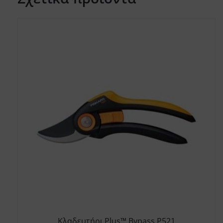
Κλαδευτήρι Plus™ Bypass P521