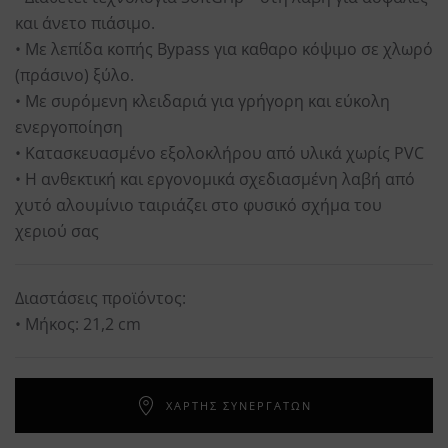
και άνετο πιάσιμο.
• Με λεπίδα κοπής Bypass για καθαρο κόψιμο σε χλωρό
(πράσινο) ξύλο.
• Με συρόμενη κλειδαριά για γρήγορη και εύκολη
ενεργοποίηση
• Κατασκευασμένο εξολοκλήρου από υλικά χωρίς PVC
• Η ανθεκτική και εργονομικά σχεδιασμένη λαβή από
χυτό αλουμίνιο ταιριάζει στο φυσικό σχήμα του
χεριού σας
Διαστάσεις προϊόντος:
• Μήκος: 21,2 cm
ΧΑΡΤΗΣ ΣΥΝΕΡΓΑΤΩΝ