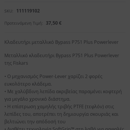
111119102
SKU:
37,50
€
Προτεινόμενη Τιμή:
Κλαδευτήρι μεταλλικό Bypass P751 Plus Powerlever
Μεταλλικό κλαδευτήρι Bypass P751 Plus Powerlever
της Fiskars
• O μηχανισμός Power-Lever χαρίζει 2 φορές
ευκολότερο κλάδεμα.
• Με χαλύβδινη λεπίδα ακριβείας παραμένει κοφτερή
για μεγάλο χρονικό διάστημα.
• Η επίστρωση χαμηλής τριβής PTFE (τεφλόν) στις
λεπίδες του, αποτρέπει τη δημιουργία σκουριάς και
βελτιώνει την απόδοσή του
• Διαθέτει τεχνολογία SoftGrip™ στη λαβή για ασφαλές