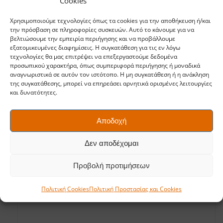
Cookies
κλαδευτήρι UPX82
27,00
€
Χρησιμοποιούμε τεχνολογίες όπως τα cookies για την αποθήκευση ή/και
την πρόσβαση σε πληροφορίες συσκευών. Αυτό το κάνουμε για να
βελτιώσουμε την εμπειρία περιήγησης και να προβάλλουμε
εξατομικευμένες διαφημίσεις. Η συγκατάθεση για τις εν λόγω
τεχνολογίες θα μας επιτρέψει να επεξεργαστούμε δεδομένα
προσωπικού χαρακτήρα, όπως συμπεριφορά περιήγησης ή μοναδικά
αναγνωριστικά σε αυτόν τον ιστότοπο. Η μη συγκατάθεση ή η ανάκληση
της συγκατάθεσης, μπορεί να επηρεάσει αρνητικά ορισμένες λειτουργίες
και δυνατότητες.
Αποδοχή
Δεν αποδέχομαι
Προβολή προτιμήσεων
Πολιτική Cookies
Πολιτική Προστασίας και Cookies