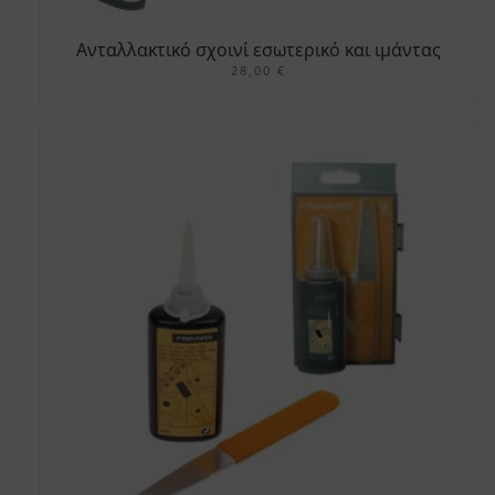
Ανταλλακτικό σχοινί εσωτερικό και ιμάντας
για UP82
28,00
€