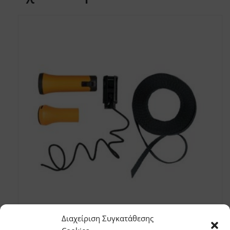
Διαχείριση Συγκατάθεσης
Σετ εξαρτημάτων χειρισμού & ιμάντες για