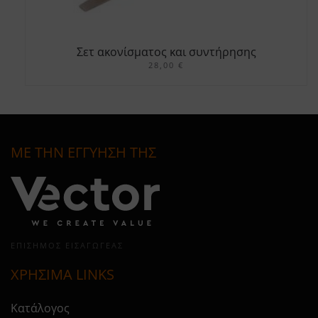
Σετ ακονίσματος και συντήρησης
κλαδευτηριών
28,00
€
ΜΕ ΤΗΝ ΕΓΓΥΗΣΗ ΤΗΣ
ΕΠΊΣΗΜΟΣ ΕΙΣΑΓΩΓΈΑΣ
ΧΡΗΣΙΜΑ LINKS
Κατάλογος