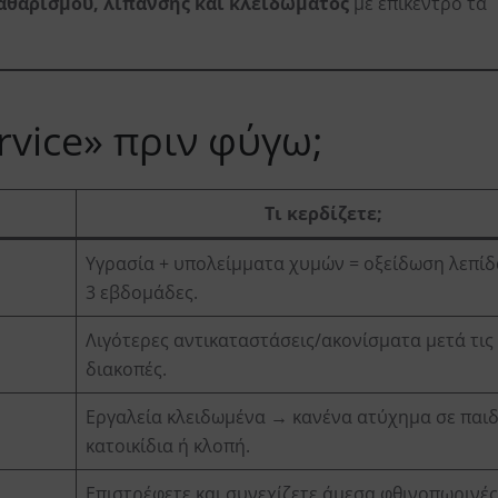
αθαρισμού, λίπανσης και κλειδώματος
με επίκεντρο τα
ervice» πριν φύγω;
Τι κερδίζετε;
Υγρασία + υπολείμματα χυμών = οξείδωση λεπίδα
3 εβδομάδες.
Λιγότερες αντικαταστάσεις/ακονίσματα μετά τις
διακοπές.
Εργαλεία κλειδωμένα → κανένα ατύχημα σε παιδ
κατοικίδια ή κλοπή.
Επιστρέφετε και συνεχίζετε άμεσα φθινοπωρινές