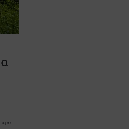
μα
α
όπωρο.