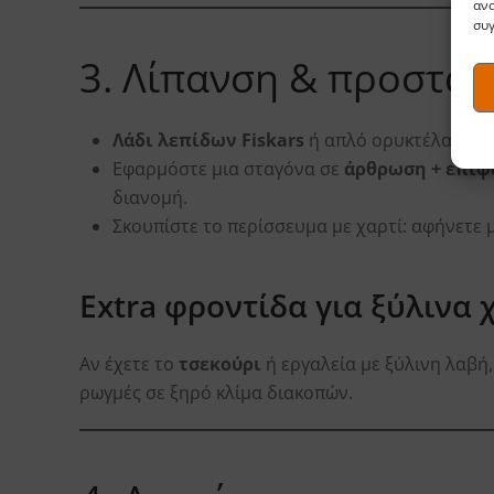
ανα
συγ
3. Λίπανση & προστασ
Λάδι λεπίδων Fiskars
ή απλό ορυκτέλαιο τρ
Εφαρμόστε μια σταγόνα σε
άρθρωση + επιφ
διανομή.
Σκουπίστε το περίσσευμα με χαρτί: αφήνετε 
Extra φροντίδα για ξύλινα 
Αν έχετε το
τσεκούρι
ή εργαλεία με ξύλινη λαβή,
ρωγμές σε ξηρό κλίμα διακοπών.