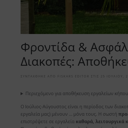
Φροντίδα & Ασφάλε
Διακοπές: Αποθήκε
ΣΥΝΤΆΧΘΗΚΕ ΑΠΌ
FISKARS EDITOR
ΣΤΙΣ
25 ΙΟΥΛΊΟΥ, 
Περιεχόμενο για αποθήκευση εργαλείων κήπο
Ο Ιούλιος-Αύγουστος είναι η περίοδος των διακο
εργαλεία μας) μένουν … μόνα τους. Η σωστή
προ
επιστρέψετε σε εργαλεία
καθαρά, λειτουργικά 