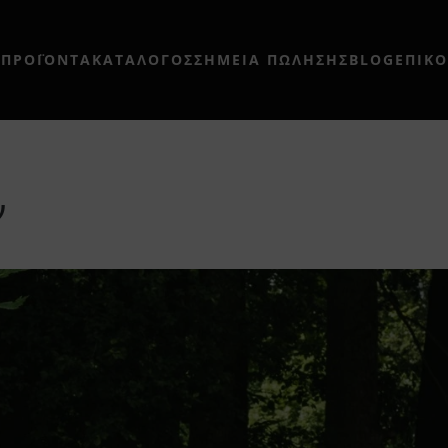
Η
ΠΡΟΪΟΝΤΑ
ΚΑΤΑΛΟΓΟΣ
ΣΗΜΕΊΑ ΠΏΛΗΣΗΣ
BLOG
ΕΠΙΚ
ν