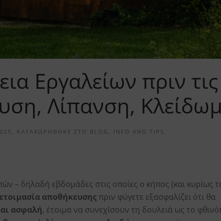
ια Εργαλείων πριν τις
υση, Λίπανση, Κλείδω
2025
. ΚΑΤΑΧΩΡΉΘΗΚΕ ΣΤΟ
BLOG
,
INFO AND TIPS
.
υ
πών – δηλαδή εβδομάδες στις οποίες ο κήπος (και κυρίως τ
ετοιμασία αποθήκευσης
πριν φύγετε εξασφαλίζει ότι θα
και ασφαλή
, έτοιμα να συνεχίσουν τη δουλειά ως το φθιν