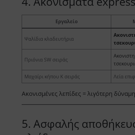
4. Ακονίσματα express
Εργαλείο
Ακονιστ
Ψαλίδια κλαδευτήρια
τσεκουρ
Ακονιστη
Πριόνια SW σειράς
τσεκουρ
Μαχαίρι κήπου K σειράς
Λεία επι
Ακονισμένες λεπίδες = λιγότερη δύναμη
5. Ασφαλής αποθήκευ