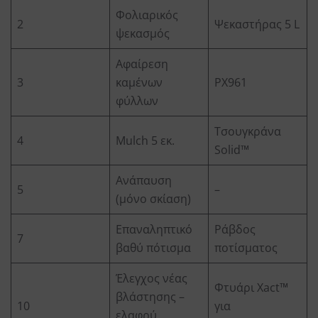
Φολιαρικός
2
Ψεκαστήρας 5 L
ψεκασμός
Αφαίρεση
3
καμένων
PX961
φύλλων
Τσουγκράνα
4
Mulch 5 εκ.
Solid™
Ανάπαυση
5
–
(μόνο σκίαση)
Επαναληπτικό
Ράβδος
7
βαθύ πότισμα
ποτίσματος
Έλεγχος νέας
Φτυάρι Xact™
βλάστησης –
10
για
ελαφρύ