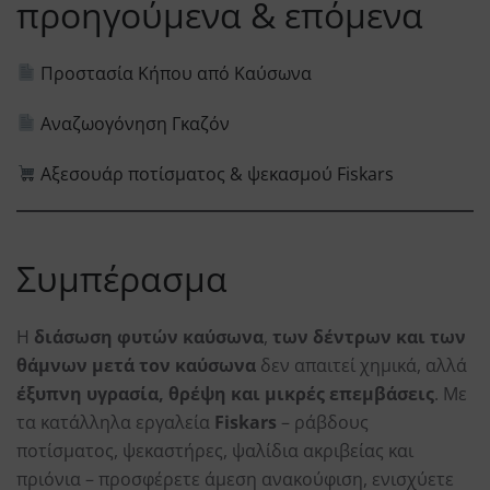
προηγούμενα & επόμενα
Προστασία Κήπου από Καύσωνα
Αναζωογόνηση Γκαζόν
Αξεσουάρ ποτίσματος & ψεκασμού Fiskars
Συμπέρασμα
Η
διάσωση φυτών
καύσωνα
,
των
δέντρων και των
θάμνων μετά τον καύσωνα
δεν απαιτεί χημικά, αλλά
έξυπνη υγρασία, θρέψη και μικρές επεμβάσεις
. Με
τα κατάλληλα εργαλεία
Fiskars
– ράβδους
ποτίσματος, ψεκαστήρες, ψαλίδια ακριβείας και
πριόνια – προσφέρετε άμεση ανακούφιση, ενισχύετε