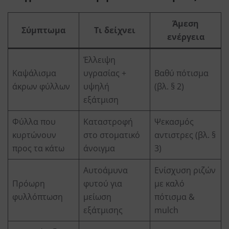
Άμεση
Σύμπτωμα
Τι δείχνει
ενέργεια
Έλλειψη
Καψάλισμα
υγρασίας +
Βαθύ πότισμα
άκρων φύλλων
υψηλή
(βλ. § 2)
εξάτμιση
Φύλλα που
Καταστροφή
Ψεκασμός
κυρτώνουν
στο στοματικό
αντιστρες (βλ. §
προς τα κάτω
άνοιγμα
3)
Αυτοάμυνα
Ενίσχυση ριζών
Πρόωρη
φυτού για
με καλό
φυλλόπτωση
μείωση
πότισμα &
εξάτμισης
mulch