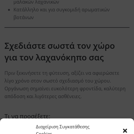
μαλακών λαχανικών
Κατάλληλο και για συγκομιδή αρωματικών
βοτάνων
Σχεδιάστε σωστά τον χώρο
για τον λαχανόκηπο σας
Πριν ξεκινήσετε τη φύτευση, αξίζει να αφιερώσετε
λίγο χρόνο στον σωστό σχεδιασμό του χώρου.
Οργάνωση σημαίνει ευκολότερη φροντίδα, καλύτερη
απόδοση και λιγότερες ασθένειες.
Τι να προσέξετε:
Διαχείριση Συγκατάθεσης
Ήλιος
: Επιλέξτε σημείο που δέχεται τουλάχιστον
Cookies