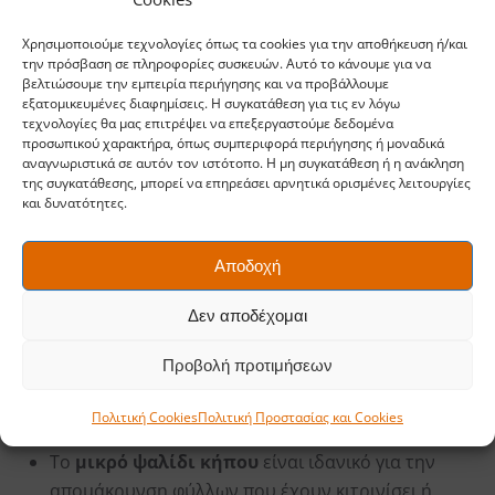
6 ώρες απευθείας ηλιακής ακτινοβολίας.
Αποστράγγιση
: Το έδαφος δεν πρέπει να λιμνάζει.
Χρησιμοποιούμε τεχνολογίες όπως τα cookies για την αποθήκευση ή/και
την πρόσβαση σε πληροφορίες συσκευών. Αυτό το κάνουμε για να
Αν είναι βαρύ, αναμείξτε με κομπόστ ή άμμο.
βελτιώσουμε την εμπειρία περιήγησης και να προβάλλουμε
Προσβασιμότητα
: Φτιάξτε διαδρόμους ή
εξατομικευμένες διαφημίσεις. Η συγκατάθεση για τις εν λόγω
τεχνολογίες θα μας επιτρέψει να επεξεργαστούμε δεδομένα
πατήματα για εύκολη μετακίνηση και περιποίηση.
προσωπικού χαρακτήρα, όπως συμπεριφορά περιήγησης ή μοναδικά
Κατηγοριοποίηση
: Ομαδοποιήστε φυτά ανά
αναγνωριστικά σε αυτόν τον ιστότοπο. Η μη συγκατάθεση ή η ανάκληση
της συγκατάθεσης, μπορεί να επηρεάσει αρνητικά ορισμένες λειτουργίες
οικογένεια ή απαιτήσεις (π.χ. όλα τα καρποφόρα
και δυνατότητες.
μαζί).
Η
Fiskars
προσφέρει εργαλεία που βοηθούν όχι μόνο
Αποδοχή
στη
φύτευση
, αλλά και στην
εποχική φροντίδα
που
Δεν αποδέχομαι
ακολουθεί. Για παράδειγμα:
Προβολή προτιμήσεων
Το
σκαλιστήρι
είναι απαραίτητο για τον αερισμό
του εδάφους κάθε εβδομάδα, ειδικά γύρω από τις
Πολιτική Cookies
Πολιτική Προστασίας και Cookies
ρίζες.
Το
μικρό ψαλίδι κήπου
είναι ιδανικό για την
απομάκρυνση φύλλων που έχουν κιτρινίσει ή