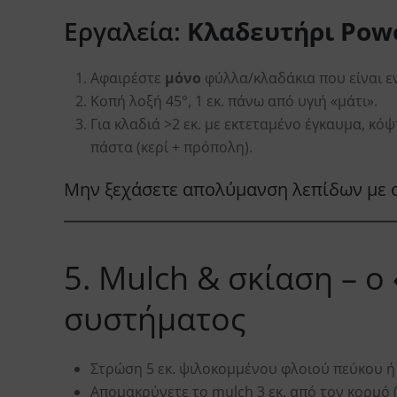
Εργαλεία:
Κλαδευτήρι Pow
Αφαιρέστε
μόνο
φύλλα/κλαδάκια που είναι ε
Κοπή λοξή 45°, 1 εκ. πάνω από υγιή «μάτι».
Για κλαδιά >2 εκ. με εκτεταμένο έγκαυμα, κόψ
πάστα (κερί + πρόπολη).
Μην ξεχάσετε απολύμανση λεπίδων με 
5. Mulch & σκίαση – ο
συστήματος
Στρώση 5 εκ. ψιλοκομμένου φλοιού πεύκου ή
Απομακρύνετε το mulch 3 εκ. από τον κορμό 