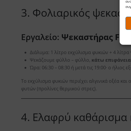
ανα
συγ
3. Φολιαρικός ψεκασμ
Εργαλείο:
Ψεκαστήρας Fisk
Διάλυμα: 1 λίτρο εκχύλισμα φυκιών + 4 λίτρα 
Ψεκάζουμε φύλλο – φύλλο,
κάτω επιφάνεια
Ώρα: 06:30 – 08:30 ή μετά τις 19:00· ο ήλιος ε
Το εκχύλισμα φυκιών περιέχει αλγινικά οξέα και
φυτών (προλίνες θερμικού στρες).
4. Ελαφρύ καθάρισμα