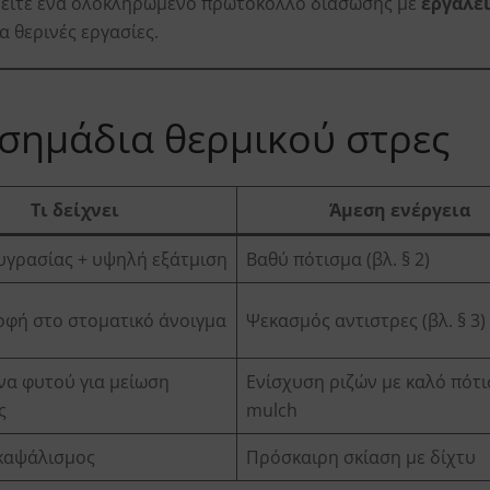
ρείτε ένα ολοκληρωμένο πρωτόκολλο διάσωσης με
εργαλε
α θερινές εργασίες.
 σημάδια θερμικού στρες
Τι δείχνει
Άμεση ενέργεια
υγρασίας + υψηλή εξάτμιση
Βαθύ πότισμα (βλ. § 2)
φή στο στοματικό άνοιγμα
Ψεκασμός αντιστρες (βλ. § 3)
α φυτού για μείωση
Ενίσχυση ριζών με καλό πότ
ς
mulch
καψάλισμος
Πρόσκαιρη σκίαση με δίχτυ