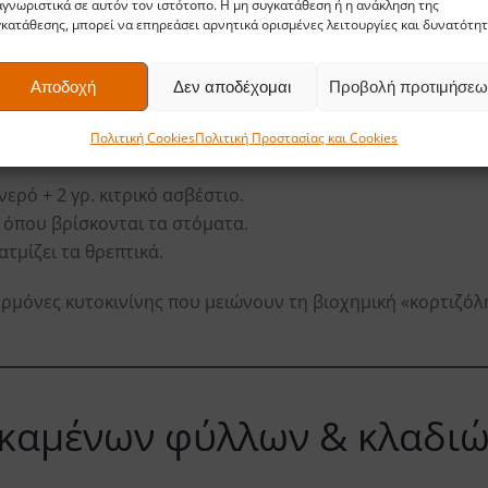
γνωριστικά σε αυτόν τον ιστότοπο. Η μη συγκατάθεση ή η ανάκληση της
κατάθεσης, μπορεί να επηρεάσει αρνητικά ορισμένες λειτουργίες και δυνατότητ
ός αντιστρες
Αποδοχή
Δεν αποδέχομαι
Προβολή προτιμήσεω
ars 5 L
Πολιτική Cookies
Πολιτική Προστασίας και Cookies
νερό + 2 γρ. κιτρικό ασβέστιο.
όπου βρίσκονται τα στόματα.
ξατμίζει τα θρεπτικά.
 ορμόνες κυτοκινίνης που μειώνουν τη βιοχημική «κορτιζόλ
 καμένων φύλλων & κλαδι