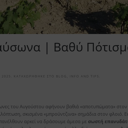
ύσωνα | Βαθύ Πότισμ
 2025
. ΚΑΤΑΧΩΡΉΘΗΚΕ ΣΤΟ
BLOG
,
INFO AND TIPS
.
ωνες του Αυγούστου αφήνουν βαθιά «αποτυπώματα» στον 
λλόπτωση, σκισμένα «μπρούντζινα» σημάδια στον φλοιό. Ε
επανέλθουν αρκεί να δράσουμε άμεσα με
σωστή επανυδάτ