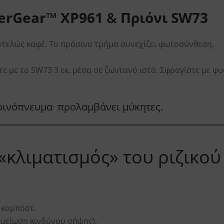
erGear™ XP961
&
Πριόνι SW73
ντελώς καφέ. Το πράσινο τμήμα συνεχίζει φωτοσύνθεση.
τε με το SW73 3 εκ. μέσα σε ζωντανό ιστό. Σφραγίστε με φυ
οινόπνευμα∙ προλαμβάνει μύκητες.
 «κλιματισμός» του ριζικού
 κομπόστ.
(μείωση κινδύνου σήψης).