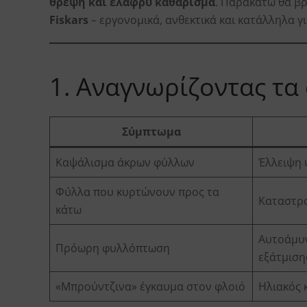
θρέψη και ελαφρύ καθάρισμα
. Παρακάτω θα β
Fiskars
– εργονομικά, ανθεκτικά και κατάλληλα γι
1. Αναγνωρίζοντας τα
Σύμπτωμα
Καψάλισμα άκρων φύλλων
Έλλειψη 
Φύλλα που κυρτώνουν προς τα
Καταστρο
κάτω
Αυτοάμυν
Πρόωρη φυλλόπτωση
εξάτμιση
«Μπρούντζινα» έγκαυμα στον φλοιό
Ηλιακός 