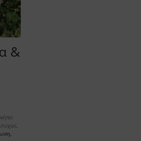
α &
κήπο:
υτυχώς,
ωση,