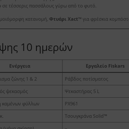
 σε τέσσερις πασσάλους γύρω από το φυτό.
ομοιόμορφη κατανομή,
Φτυάρι Xact™
για φρέσκια κομπόστ
ψης 10 ημερών
Ενέργεια
Εργαλείο Fiskars
ισμα ζώνης 1 & 2
Ράβδος ποτίσματος
ός ψεκασμός
Ψεκαστήρας 5 L
η καμένων φύλλων
PX961
κ.
Τσουγκράνα Solid™
 (μόνο σκίαση)
–