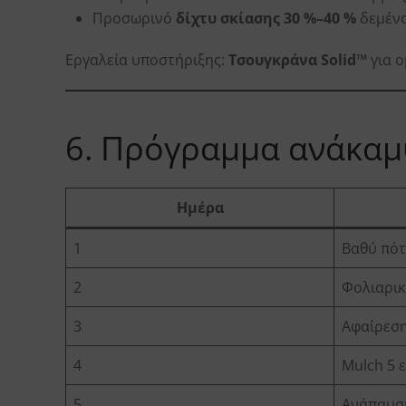
Προσωρινό
δίχτυ σκίασης 30 %–40 %
δεμένο
Εργαλεία υποστήριξης:
Τσουγκράνα Solid™
για 
6. Πρόγραμμα ανάκαμ
Ημέρα
1
Βαθύ πότ
2
Φολιαρικ
3
Αφαίρεσ
4
Mulch 5 ε
5
Ανάπαυση