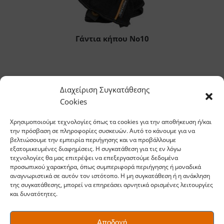
Γάντια κήπου No10
3. Διαδικασία
Διαχείριση Συγκατάθεσης
Cookies
Μεταφύτευσης
Χρησιμοποιούμε τεχνολογίες όπως τα cookies για την αποθήκευση ή/και
την πρόσβαση σε πληροφορίες συσκευών. Αυτό το κάνουμε για να
Ακολουθήστε τα παρακάτω βήματα για να
βελτιώσουμε την εμπειρία περιήγησης και να προβάλλουμε
πραγματοποιήσετε σωστά τη μεταφύτευση Φυτών:
εξατομικευμένες διαφημίσεις. Η συγκατάθεση για τις εν λόγω
τεχνολογίες θα μας επιτρέψει να επεξεργαστούμε δεδομένα
προσωπικού χαρακτήρα, όπως συμπεριφορά περιήγησης ή μοναδικά
Αφαίρεση του φυτού
: Χρησιμοποιήστε ένα
αναγνωριστικά σε αυτόν τον ιστότοπο. Η μη συγκατάθεση ή η ανάκληση
μικροεργαλείο, όπως το φτυαράκι Fiskars QuikFit™,
της συγκατάθεσης, μπορεί να επηρεάσει αρνητικά ορισμένες λειτουργίες
και δυνατότητες.
για να αφαιρέσετε απαλά το φυτό από το παλιό
του δοχείο, προσέχοντας να μην καταστρέψετε τις
ρίζες.
Αποδοχή