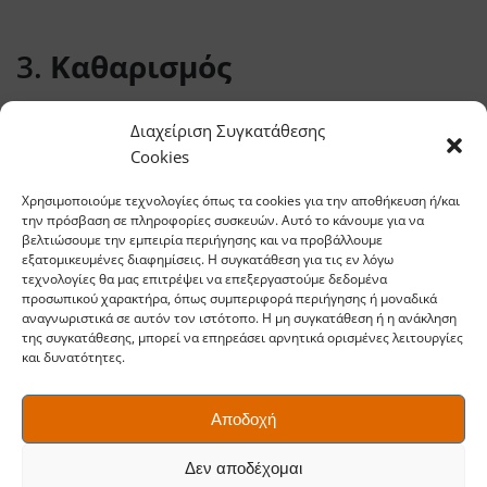
3.
Καθαρισμός
Κόψτε ξερά, σπασμένα ή ασθενικά κλαδιά.
Διαχείριση Συγκατάθεσης
Cookies
4.
Κλάδεμα τόνωσης
Χρησιμοποιούμε τεχνολογίες όπως τα cookies για την αποθήκευση ή/και
την πρόσβαση σε πληροφορίες συσκευών. Αυτό το κάνουμε για να
βελτιώσουμε την εμπειρία περιήγησης και να προβάλλουμε
Αφαιρώντας επιλεγμένα μέρη, δίνετε ώθηση στη νέα
εξατομικευμένες διαφημίσεις. Η συγκατάθεση για τις εν λόγω
τεχνολογίες θα μας επιτρέψει να επεξεργαστούμε δεδομένα
βλάστηση και την ανθοφορία.
προσωπικού χαρακτήρα, όπως συμπεριφορά περιήγησης ή μοναδικά
αναγνωριστικά σε αυτόν τον ιστότοπο. Η μη συγκατάθεση ή η ανάκληση
της συγκατάθεσης, μπορεί να επηρεάσει αρνητικά ορισμένες λειτουργίες
και δυνατότητες.
Τα καλύτερα εργαλεία
Αποδοχή
Fiskars για κλάδεμα την
άνοιξη
Δεν αποδέχομαι