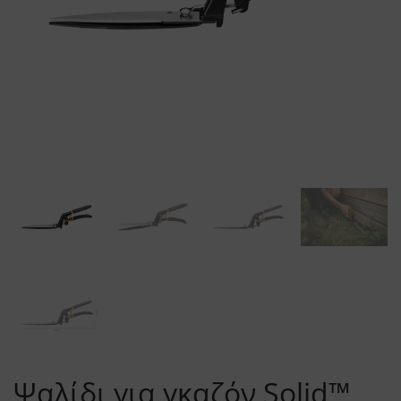
Ψαλίδι για γκαζόν Solid™