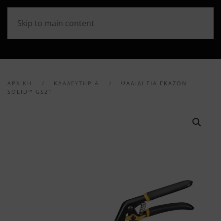
Skip to main content
ΑΡΧΙΚΉ
ΚΛΑΔΕΥΤΗΡΙΑ
ΨΑΛΊΔΙ ΓΙΑ ΓΚΑΖΌΝ
SOLID™ GS21